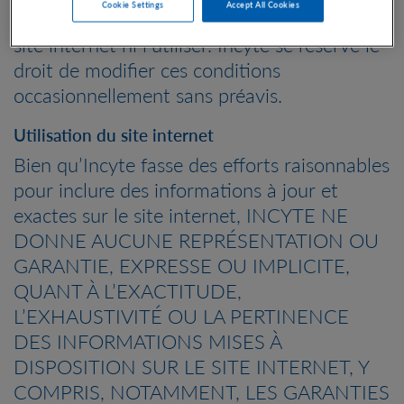
Cookie Settings
Accept All Cookies
conditions, vous ne pourrez pas accéder au
site internet ni l’utiliser. Incyte se réserve le
droit de modifier ces conditions
occasionnellement sans préavis.
Utilisation du site internet
Bien qu’Incyte fasse des efforts raisonnables
pour inclure des informations à jour et
exactes sur le site internet, INCYTE NE
DONNE AUCUNE REPRÉSENTATION OU
GARANTIE, EXPRESSE OU IMPLICITE,
QUANT À L’EXACTITUDE,
L’EXHAUSTIVITÉ OU LA PERTINENCE
DES INFORMATIONS MISES À
DISPOSITION SUR LE SITE INTERNET, Y
COMPRIS, NOTAMMENT, LES GARANTIES